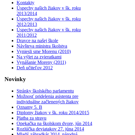
Kontakty
Úspechy našich žiakov v šk. roku
2013/2014
Úspechy našich žiakov v šk. roku
2012/2013
Úspechy našich žiakov v šk. roku
2011/2012
Dravce na našej škole
Návšteva ministra školstva
Vyniesli sme Morenu (2010)
Na výlet za zvieratkami
Vynášanie Moreny (2011)
Deň učiteľov 2012
Novinky
Stránky školského parlamentu
Možnosť pridelenia asistenta pre
individuálne začlenených žiakov
Oznamy 5. B
Diplomy žiakov v šk. roku 2014/2015
Platba za stravu
Opekačka na školskom dvore, jún 2014
Rozlúčka deviatakov 27. júna 2014
Mladý záhradkár 2014, národná