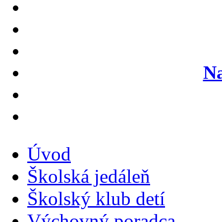
Na
Úvod
Školská jedáleň
Školský klub detí
Výchovný poradca