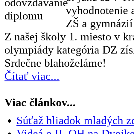
vyhodnotenie 
ZŠ a gymnázií 
Z našej školy 1. miesto v k
olympiády kategória DZ získ
Srdečne blahoželáme!
Čítať viac...
Viac článkov...
Súťaž hliadok mladých z
Videá o II. OH na Dvojk