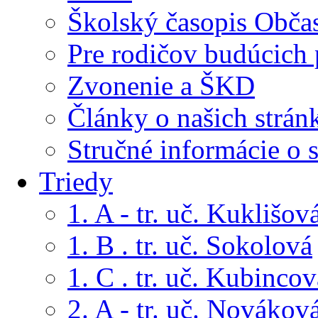
Školský časopis Obča
Pre rodičov budúcich
Zvonenie a ŠKD
Články o našich strán
Stručné informácie o 
Triedy
1. A - tr. uč. Kuklišov
1. B . tr. uč. Sokolová
1. C . tr. uč. Kubincov
2. A - tr. uč. Novákov