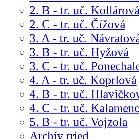
2. B - tr. uč. Kollárov
2. C - tr. uč. Čížová
3. A - tr. uč. Návratov
3. B - tr. uč. Hyžová
3. C - tr. uč. Ponechal
4. A - tr. uč. Koprlová
4. B - tr. uč. Hlavičko
4. C - tr. uč. Kalamen
5. B - tr. uč. Vojzola
Archív tried