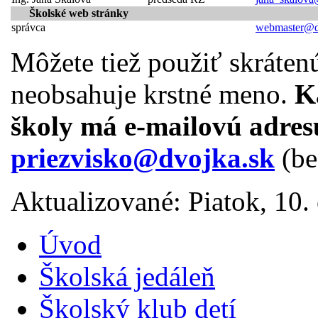
Školské web stránky
správca
webmaster@d
Môžete tiež použiť skráten
neobsahuje krstné meno.
K
školy má e-mailovú adresu
priezvisko@dvojka.sk
(be
Aktualizované: Piatok, 10
Úvod
Školská jedáleň
Školský klub detí