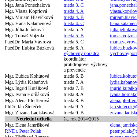
Mgr. Jana Ponechalová
trieda 3. C
jana.ponecha
Mgr. Vlasta Koprlová
trieda 4. A
vlasta.koprl
Mgr. Miriam Hlavičková
trieda 4. B
miriam.hlavi
Mgr. Hana Kalamenová
trieda 4. C
hana.kalame
Mgr. Júlia Jelínková
trieda 5. A
julia.jelinko
Mgr. Tomáš Vojzola
trieda 5. B
tomas.vojzol
PaedDr. Mária Vávrová
trieda 5. C
maria.vavrov
PaedDr. Ľubica Búzková
trieda 6. A
lubica.buzko
výchovný poradca
vychovnypor
koordinátor
protidrogovej výchovy
a prevencie
Mgr. Ľubica Kohútová
trieda 6. B
lubica.kohut
Mgr. Lýdia Kabaňová
trieda 7. A
lydia.kabano
Mgr. Ingrid Kutálková
trieda 7. B
ingrid.kutal
Mgr. Ivana Horňáková
trieda 8. A
ivana.hornak
Mgr. Alena Pfeifferová
trieda 8. B
alena.pfeiffe
PhDr. Ján Štefeček
trieda 9. A
jan.stefecek
Mgr. Zuzana Ladislavová
trieda 9. B
zuzana.ladis
Netriedni učitelia
šk. rok 2014/2015
Mgr. Elena Jamrišková
elena.jamris
RNDr. Peter Polák
peter.polak@