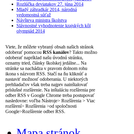
Rozlúčka deviatakov 27. júna 2014
Mladý záhradkár 2014, národná
vedomostná súťaž
Návšteva ministra školstva
Slávnostné vyhodnotenie krajských kôl
olympiád 2014
Viete, že môžete vybraný obsah našich stránok
odoberať pomocou
RSS kanálov
? Takto možno
odoberať napríklad našu úvodnú stránku,
oznamy tried, články školskej jedálne... Na
stránke sa nachádza v pravom dolnom rohu
ikona s názvom RSS. Stačí na ňu kliknúť a
nastaviť možnosť odoberania. U niektorých
prehliadačov však treba najprv nainštalovať
príslušné rozšírenie. Na inštaláciu rozšírenia pre
odber RSS v Google Chrome treba postupovať
nasledovne: voľba Nástroje> Rozšírenia > Viac
rozšírení> Rozšírenia >od spoločnosti
Google>Rozšírenie odber RSS.
Mapa stránok