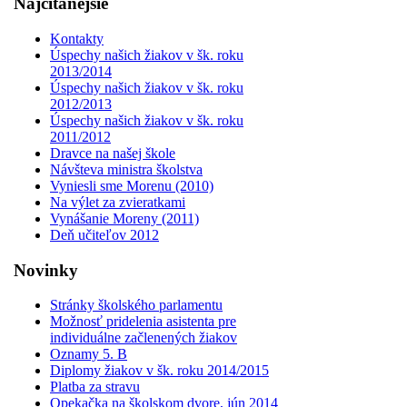
Najčítanejšie
Kontakty
Úspechy našich žiakov v šk. roku
2013/2014
Úspechy našich žiakov v šk. roku
2012/2013
Úspechy našich žiakov v šk. roku
2011/2012
Dravce na našej škole
Návšteva ministra školstva
Vyniesli sme Morenu (2010)
Na výlet za zvieratkami
Vynášanie Moreny (2011)
Deň učiteľov 2012
Novinky
Stránky školského parlamentu
Možnosť pridelenia asistenta pre
individuálne začlenených žiakov
Oznamy 5. B
Diplomy žiakov v šk. roku 2014/2015
Platba za stravu
Opekačka na školskom dvore, jún 2014