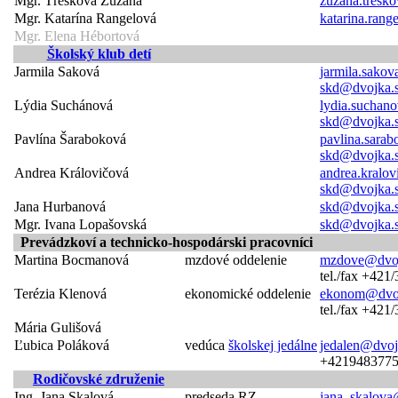
Mgr. Třešková Zuzana
zuzana.tresk
Mgr. Katarína Rangelová
katarina.ran
Mgr. Elena Hébortová
Školský klub detí
Jarmila Saková
jarmila.sako
skd@dvojka.
Lýdia Suchánová
lydia.suchan
skd@dvojka.
Pavlína Šaraboková
pavlina.sara
skd@dvojka.
Andrea Královičová
andrea.kralo
skd@dvojka.
Jana Hurbanová
skd@dvojka.
Mgr. Ivana Lopašovská
skd@dvojka.
Prevádzkoví a technicko-hospodárski pracovníci
Martina Bocmanová
mzdové oddelenie
mzdove@dvoj
tel./fax +421
Terézia Klenová
ekonomické oddelenie
ekonom@dvoj
tel./fax +421
Mária Gulišová
Ľubica Poláková
vedúca
školskej jedálne
jedalen@dvoj
+421948377
Rodičovské združenie
Ing. Jana Skalová
predseda RZ
jana_skalova