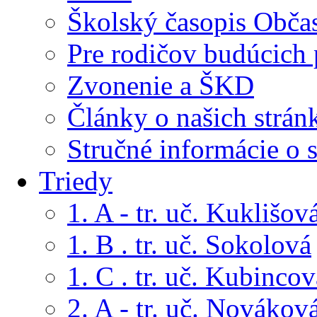
Školský časopis Obča
Pre rodičov budúcich
Zvonenie a ŠKD
Články o našich strán
Stručné informácie o 
Triedy
1. A - tr. uč. Kuklišov
1. B . tr. uč. Sokolová
1. C . tr. uč. Kubincov
2. A - tr. uč. Novákov