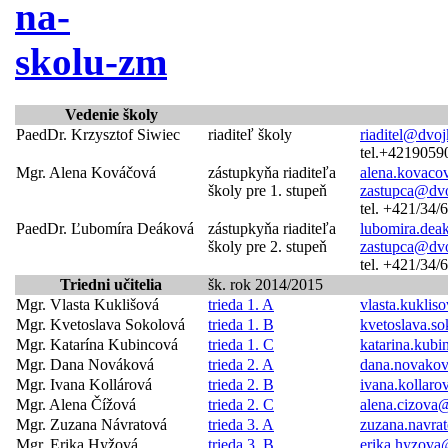
Vedenie školy
PaedDr. Krzysztof Siwiec
riaditeľ školy
riaditel@dvoj
tel.+4219059
Mgr. Alena Kováčová
zástupkyňa riaditeľa
alena.kovaco
školy pre 1. stupeň
zastupca@dvo
tel. +421/34
PaedDr. Ľubomíra Deáková
zástupkyňa riaditeľa
lubomira.dea
školy pre 2. stupeň
zastupca@dvo
tel. +421/34
Triedni učitelia
šk. rok 2014/2015
Mgr. Vlasta Kuklišová
trieda 1. A
vlasta.kukli
Mgr. Kvetoslava Sokolová
trieda 1. B
kvetoslava.s
Mgr. Katarína Kubincová
trieda 1. C
katarina.kub
Mgr. Dana Nováková
trieda 2. A
dana.novako
Mgr. Ivana Kollárová
trieda 2. B
ivana.kollar
Mgr. Alena Čížová
trieda 2. C
alena.cizova
Mgr. Zuzana Návratová
trieda 3. A
zuzana.navra
Mgr. Erika Hyžová
trieda 3. B
erika.hyzova