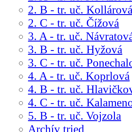
2. B - tr. uč. Kollárov
2. C - tr. uč. Čížová
3. A - tr. uč. Návratov
3. B - tr. uč. Hyžová
3. C - tr. uč. Ponechal
4. A - tr. uč. Koprlová
4. B - tr. uč. Hlavičko
4. C - tr. uč. Kalamen
5. B - tr. uč. Vojzola
Archív tried