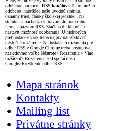
Viete, že môžete vybraný obsah našich stránok
odoberať pomocou
RSS kanálov
? Takto možno
odoberať napríklad našu úvodnú stránku,
oznamy tried, články školskej jedálne... Na
stránke sa nachádza v pravom dolnom rohu
ikona s názvom RSS. Stačí na ňu kliknúť a
nastaviť možnosť odoberania. U niektorých
prehliadačov však treba najprv nainštalovať
príslušné rozšírenie. Na inštaláciu rozšírenia pre
odber RSS v Google Chrome treba postupovať
nasledovne: voľba Nástroje> Rozšírenia > Viac
rozšírení> Rozšírenia >od spoločnosti
Google>Rozšírenie odber RSS.
Mapa stránok
Kontakty
Mailing list
Privátne stránky