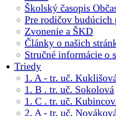
Školský časopis Obča
Pre rodičov budúcich
Zvonenie a ŠKD
Články o našich strán
Stručné informácie o 
Triedy
1. A - tr. uč. Kuklišov
1. B . tr. uč. Sokolová
1. C . tr. uč. Kubincov
2. A - tr. uč. Novákov