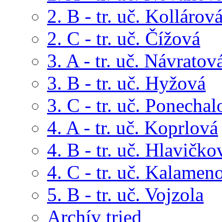
2. B - tr. uč. Kollárov
2. C - tr. uč. Čížová
3. A - tr. uč. Návratov
3. B - tr. uč. Hyžová
3. C - tr. uč. Ponechal
4. A - tr. uč. Koprlová
4. B - tr. uč. Hlavičko
4. C - tr. uč. Kalamen
5. B - tr. uč. Vojzola
Archív tried