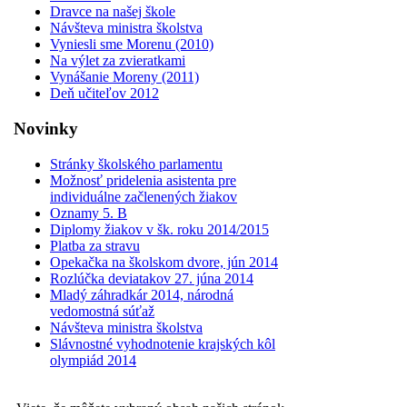
Dravce na našej škole
Návšteva ministra školstva
Vyniesli sme Morenu (2010)
Na výlet za zvieratkami
Vynášanie Moreny (2011)
Deň učiteľov 2012
Novinky
Stránky školského parlamentu
Možnosť pridelenia asistenta pre
individuálne začlenených žiakov
Oznamy 5. B
Diplomy žiakov v šk. roku 2014/2015
Platba za stravu
Opekačka na školskom dvore, jún 2014
Rozlúčka deviatakov 27. júna 2014
Mladý záhradkár 2014, národná
vedomostná súťaž
Návšteva ministra školstva
Slávnostné vyhodnotenie krajských kôl
olympiád 2014