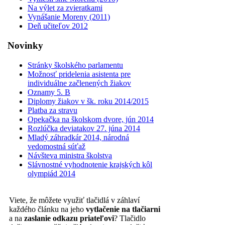
Na výlet za zvieratkami
Vynášanie Moreny (2011)
Deň učiteľov 2012
Novinky
Stránky školského parlamentu
Možnosť pridelenia asistenta pre
individuálne začlenených žiakov
Oznamy 5. B
Diplomy žiakov v šk. roku 2014/2015
Platba za stravu
Opekačka na školskom dvore, jún 2014
Rozlúčka deviatakov 27. júna 2014
Mladý záhradkár 2014, národná
vedomostná súťaž
Návšteva ministra školstva
Slávnostné vyhodnotenie krajských kôl
olympiád 2014
Viete, že môžete využiť tlačidlá v záhlaví
každého článku na jeho
vytlačenie na tlačiarni
a na
zaslanie odkazu priateľovi
? Tlačidlo