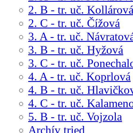
2. B - tr. uč. Kollárov
2. C - tr. uč. Čížová
3. A - tr. uč. Návratov
3. B - tr. uč. Hyžová
3. C - tr. uč. Ponechal
4. A - tr. uč. Koprlová
4. B - tr. uč. Hlavičko
4. C - tr. uč. Kalamen
5. B - tr. uč. Vojzola
Archív tried