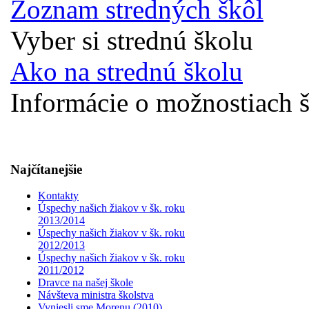
Zoznam stredných škôl
Vyber si strednú školu
Ako na strednú školu
Informácie o možnostiach š
Najčítanejšie
Kontakty
Úspechy našich žiakov v šk. roku
2013/2014
Úspechy našich žiakov v šk. roku
2012/2013
Úspechy našich žiakov v šk. roku
2011/2012
Dravce na našej škole
Návšteva ministra školstva
Vyniesli sme Morenu (2010)