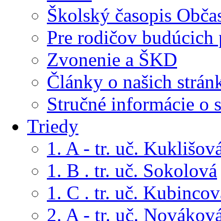
Školský časopis Obča
Pre rodičov budúcich
Zvonenie a ŠKD
Články o našich strán
Stručné informácie o 
Triedy
1. A - tr. uč. Kuklišov
1. B . tr. uč. Sokolová
1. C . tr. uč. Kubincov
2. A - tr. uč. Novákov