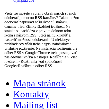
olympiád 2014
Viete, že môžete vybraný obsah našich stránok
odoberať pomocou
RSS kanálov
? Takto možno
odoberať napríklad našu úvodnú stránku,
oznamy tried, články školskej jedálne... Na
stránke sa nachádza v pravom dolnom rohu
ikona s názvom RSS. Stačí na ňu kliknúť a
nastaviť možnosť odoberania. U niektorých
prehliadačov však treba najprv nainštalovať
príslušné rozšírenie. Na inštaláciu rozšírenia pre
odber RSS v Google Chrome treba postupovať
nasledovne: voľba Nástroje> Rozšírenia > Viac
rozšírení> Rozšírenia >od spoločnosti
Google>Rozšírenie odber RSS.
Mapa stránok
Kontakty
Mailing list