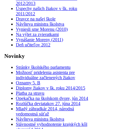
2012/2013
Úspechy našich žiakov v šk. roku
2011/2012
Dravce na našej škole
Návšteva ministra školstva
Vyniesli sme Morenu (2010)
Na výlet za zvieratkami
Vynášanie Moreny (2011)
Deň učiteľov 2012
Novinky
Stránky školského parlamentu
Možnosť pridelenia asistenta pre
individuálne začlenených žiakov
Oznamy 5. B
Diplomy žiakov v šk. roku 2014/2015
Platba za stravu
Opekačka na školskom dvore, jún 2014
Rozlúčka deviatakov 27. júna 2014
Mladý záhradkár 2014, národná
vedomostná súťaž
Návšteva ministra školstva
Slávnostné vyhodnotenie krajských kôl