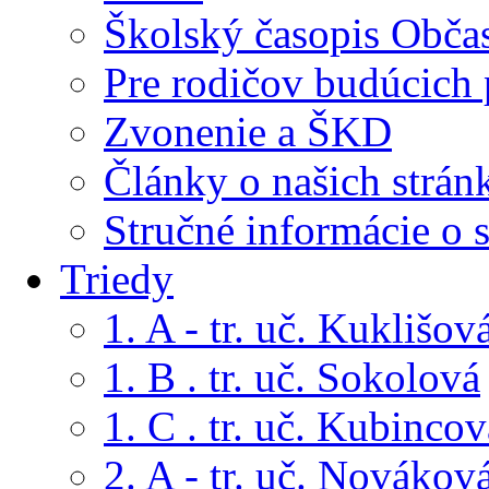
Školský časopis Obča
Pre rodičov budúcich
Zvonenie a ŠKD
Články o našich strán
Stručné informácie o 
Triedy
1. A - tr. uč. Kuklišov
1. B . tr. uč. Sokolová
1. C . tr. uč. Kubincov
2. A - tr. uč. Novákov