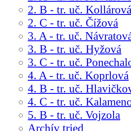
2. B - tr. uč. Kollárov
2. C - tr. uč. Čížová
3. A - tr. uč. Návratov
3. B - tr. uč. Hyžová
3. C - tr. uč. Ponechal
4. A - tr. uč. Koprlová
4. B - tr. uč. Hlavičko
4. C - tr. uč. Kalamen
5. B - tr. uč. Vojzola
Archív tried