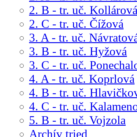
2. B - tr. uč. Kollárov
2. C - tr. uč. Čížová
3. A - tr. uč. Návratov
3. B - tr. uč. Hyžová
3. C - tr. uč. Ponechal
4. A - tr. uč. Koprlová
4. B - tr. uč. Hlavičko
4. C - tr. uč. Kalamen
5. B - tr. uč. Vojzola
Archív tried