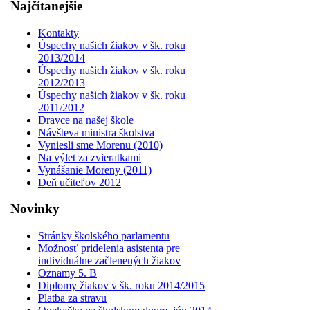
Najčítanejšie
Kontakty
Úspechy našich žiakov v šk. roku
2013/2014
Úspechy našich žiakov v šk. roku
2012/2013
Úspechy našich žiakov v šk. roku
2011/2012
Dravce na našej škole
Návšteva ministra školstva
Vyniesli sme Morenu (2010)
Na výlet za zvieratkami
Vynášanie Moreny (2011)
Deň učiteľov 2012
Novinky
Stránky školského parlamentu
Možnosť pridelenia asistenta pre
individuálne začlenených žiakov
Oznamy 5. B
Diplomy žiakov v šk. roku 2014/2015
Platba za stravu