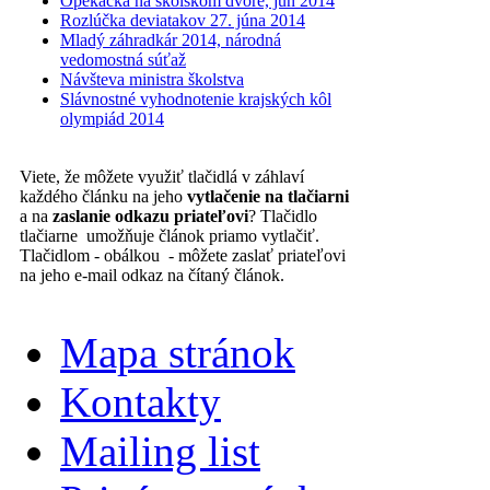
Opekačka na školskom dvore, jún 2014
Rozlúčka deviatakov 27. júna 2014
Mladý záhradkár 2014, národná
vedomostná súťaž
Návšteva ministra školstva
Slávnostné vyhodnotenie krajských kôl
olympiád 2014
Viete, že môžete využiť tlačidlá v záhlaví
každého článku na jeho
vytlačenie na tlačiarni
a na
zaslanie odkazu priateľovi
? Tlačidlo
tlačiarne umožňuje článok priamo vytlačiť.
Tlačidlom - obálkou - môžete zaslať priateľovi
na jeho e-mail odkaz na čítaný článok.
Mapa stránok
Kontakty
Mailing list