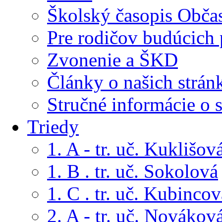
Školský časopis Obča
Pre rodičov budúcich
Zvonenie a ŠKD
Články o našich strán
Stručné informácie o 
Triedy
1. A - tr. uč. Kuklišov
1. B . tr. uč. Sokolová
1. C . tr. uč. Kubincov
2. A - tr. uč. Novákov