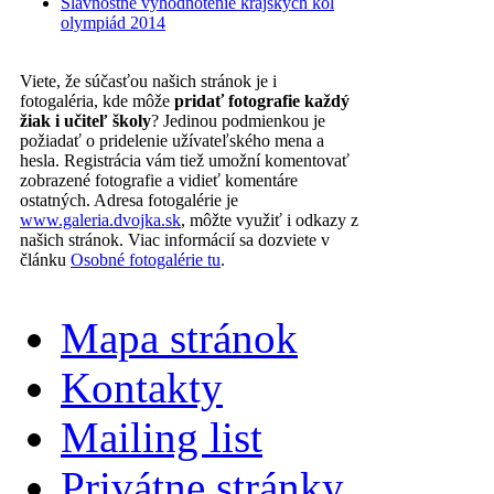
Slávnostné vyhodnotenie krajských kôl
olympiád 2014
Viete, že súčasťou našich stránok je i
fotogaléria, kde môže
pridať fotografie každý
žiak i učiteľ školy
? Jedinou podmienkou je
požiadať o pridelenie užívateľského mena a
hesla. Registrácia vám tiež umožní komentovať
zobrazené fotografie a vidieť komentáre
ostatných. Adresa fotogalérie je
www.galeria.dvojka.sk
, môžte využiť i odkazy z
našich stránok. Viac informácií sa dozviete v
článku
Osobné fotogalérie tu
.
Mapa stránok
Kontakty
Mailing list
Privátne stránky