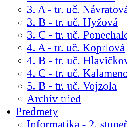
3. A - tr. uč. Návratov
3. B - tr. uč. Hyžová
3. C - tr. uč. Ponechal
4. A - tr. uč. Koprlová
4. B - tr. uč. Hlavičko
4. C - tr. uč. Kalamen
5. B - tr. uč. Vojzola
Archív tried
Predmety
Informatika - 2. stupe