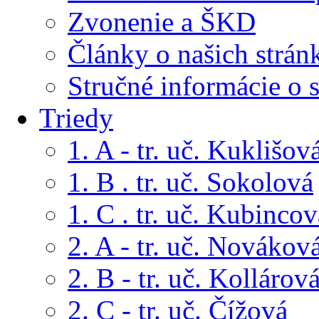
Zvonenie a ŠKD
Články o našich strán
Stručné informácie o 
Triedy
1. A - tr. uč. Kuklišov
1. B . tr. uč. Sokolová
1. C . tr. uč. Kubincov
2. A - tr. uč. Novákov
2. B - tr. uč. Kollárov
2. C - tr. uč. Čížová