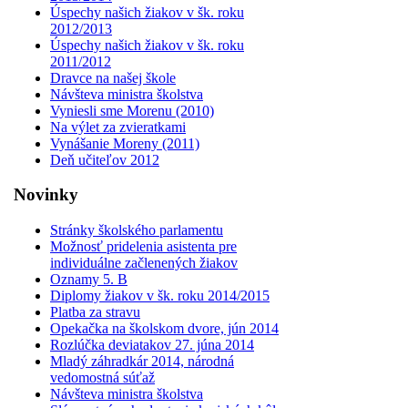
Úspechy našich žiakov v šk. roku
2012/2013
Úspechy našich žiakov v šk. roku
2011/2012
Dravce na našej škole
Návšteva ministra školstva
Vyniesli sme Morenu (2010)
Na výlet za zvieratkami
Vynášanie Moreny (2011)
Deň učiteľov 2012
Novinky
Stránky školského parlamentu
Možnosť pridelenia asistenta pre
individuálne začlenených žiakov
Oznamy 5. B
Diplomy žiakov v šk. roku 2014/2015
Platba za stravu
Opekačka na školskom dvore, jún 2014
Rozlúčka deviatakov 27. júna 2014
Mladý záhradkár 2014, národná
vedomostná súťaž
Návšteva ministra školstva