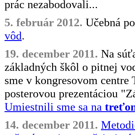
prác nezabodovali...
5. február 2012.
Učebná p
vôd
.
19. december 2011.
Na súťa
základných škôl o pitnej v
sme v kongresovom centre T
posterovou prezentáciou "Zá
Umiestnili sme sa na
treťo
14. december 2011.
Metodi