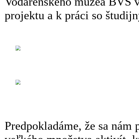
Vodárenského múzea BVS v B
projektu a k práci so študij
Predpokladáme, že sa nám po