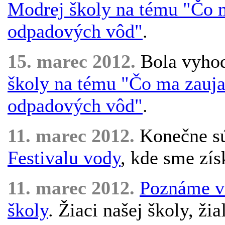
Modrej školy na tému "Čo ma
odpadových vôd"
.
15. marec 2012.
Bola vyho
školy na tému "Čo ma zaujal
odpadových vôd"
.
11. marec 2012.
Konečne sú
Festivalu vody
, kde sme zís
11. marec 2012.
Poznáme ví
školy
. Žiaci našej školy, ži