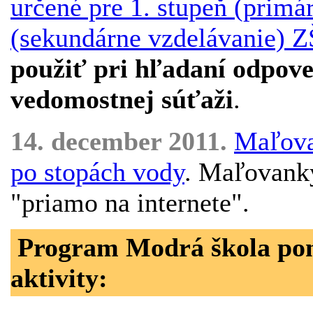
určené pre 1. stupeň (primá
(sekundárne vzdelávanie) ZŠ
použiť pri hľadaní odpove
vedomostnej súťaži
.
14. december 2011.
Maľova
po stopách vody
. Maľovank
"priamo na internete".
Program Modrá škola ponú
aktivity: